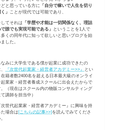
などと思っている方に
「自分で稼いで人生を切り
開く」
ことが現代では可能であり、
そしてそれは
「学歴や才能は一切関係なく、理詰
めで誰でも実現可能である」
ということを1人で
も多くの同年代に知って欲しいと思いブログを始
めました。
ちなみに大学生である僕が起業に成功できたの
は、
『次世代起業家・経営者アカデミー>>
』
とい
う在籍者数2400名を超える日本最大級のオンライ
ン起業家・経営者養成スクールに出会えたからで
す。（現在はスクール内の物販コンサルティング
にて講師を担当中）
『次世代起業家・経営者アカデミー』に興味を持
った場合は
[こちらの記事>>]
を読んでみてくださ
い。