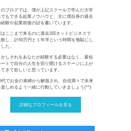
このブログでは、僕が上記スクールで学んだ大学
生でもできる起業ノウハウと、主に僕自身の過去
の経験や起業前後の話を書いています。
僕はここまで来るのに過去2回ネットビジネスで
失敗し、計50万円と１年半という時間を無駄にし
ました。
しかしそれをあなたが経験する必要はなく、最短
ルートで自分の人生を切り開けるステージに上が
ってきて欲しいと思っています。
20代でお金の束縛から解放され、自信満々で未来
を楽しめるよう一緒に行動していきましょう(^^)
詳細なプロフィールを見る