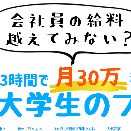
誰？
初めて
の方へ
3カ月で月利10万稼ぐ方法
人気記事