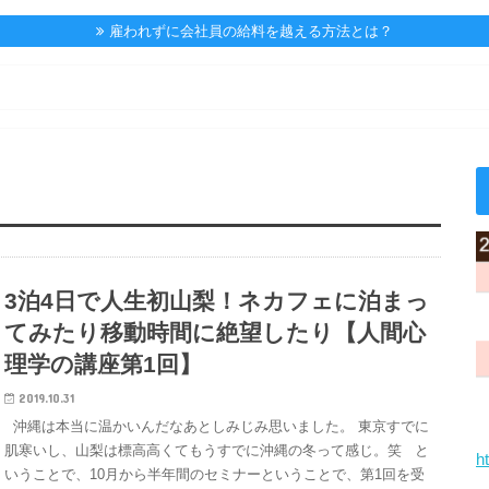
雇われずに会社員の給料を越える方法とは？
3泊4日で人生初山梨！ネカフェに泊まっ
てみたり移動時間に絶望したり【人間心
理学の講座第1回】
2019.10.31
沖縄は本当に温かいんだなあとしみじみ思いました。 東京すでに
肌寒いし、山梨は標高高くてもうすでに沖縄の冬って感じ。笑 と
h
いうことで、10月から半年間のセミナーということで、第1回を受