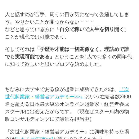
人と話すのが苦手、周りの目が気になって委縮してしま
う、やりたいことが見つからない・・・
などと思っている方に
「自分で稼いで人生を切り開く」
ことが現代では可能であり、
そしてそれは
「学歴や才能は一切関係なく、理詰めで誰
でも実現可能である」
ということを1人でも多くの同年代
に知って欲しいと思いブログを始めました。
ちなみに大学生である僕が起業に成功できたのは、
『次
世代起業家・経営者アカデミー>>
』
という在籍者数2400
名を超える日本最大級のオンライン起業家・経営者養成
スクールに出会えたからです。（現在はスクール内の物
販コンサルティングにて講師を担当中）
『次世代起業家・経営者アカデミー』に興味を持った場
合は
[こちらの記事>>]
を読んでみてください。