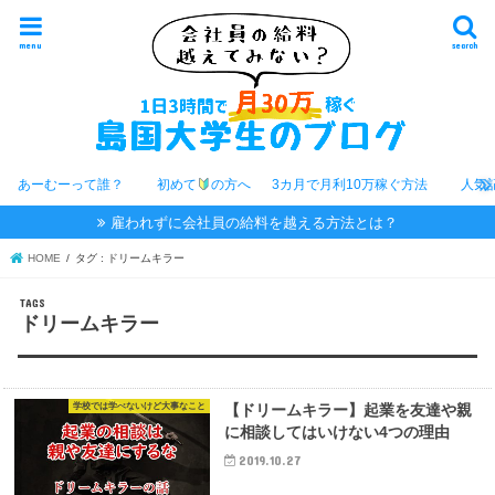
menu
search
あーむーって誰？
初めて
の方へ
3カ月で月利10万稼ぐ方法
人気
雇われずに会社員の給料を越える方法とは？
HOME
タグ : ドリームキラー
ドリームキラー
学校では学べないけど大事なこと
【ドリームキラー】起業を友達や親
に相談してはいけない4つの理由
2019.10.27