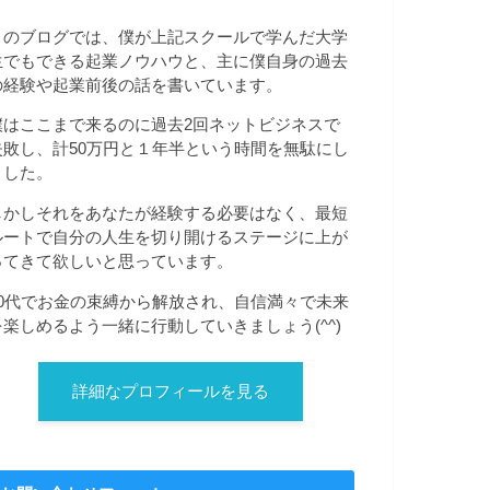
このブログでは、僕が上記スクールで学んだ大学
生でもできる起業ノウハウと、主に僕自身の過去
の経験や起業前後の話を書いています。
僕はここまで来るのに過去2回ネットビジネスで
失敗し、計50万円と１年半という時間を無駄にし
ました。
しかしそれをあなたが経験する必要はなく、最短
ルートで自分の人生を切り開けるステージに上が
ってきて欲しいと思っています。
20代でお金の束縛から解放され、自信満々で未来
を楽しめるよう一緒に行動していきましょう(^^)
詳細なプロフィールを見る