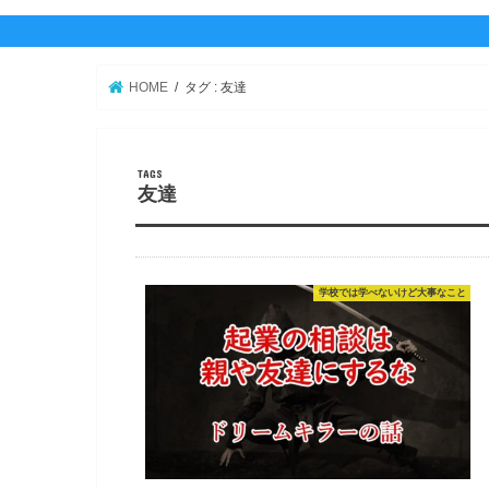
プロフィール
Twitter
YouTube
HOME
タグ : 友達
友達
学校では学べないけど大事なこと