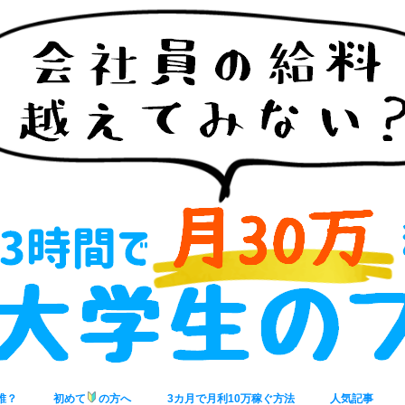
誰？
初めて
の方へ
3カ月で月利10万稼ぐ方法
人気記事