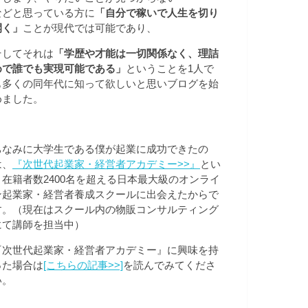
などと思っている方に
「自分で稼いで人生を切り
開く」
ことが現代では可能であり、
そしてそれは
「学歴や才能は一切関係なく、理詰
めで誰でも実現可能である」
ということを1人で
も多くの同年代に知って欲しいと思いブログを始
めました。
ちなみに大学生である僕が起業に成功できたの
は、
『次世代起業家・経営者アカデミー>>
』
とい
う在籍者数2400名を超える日本最大級のオンライ
ン起業家・経営者養成スクールに出会えたからで
す。（現在はスクール内の物販コンサルティング
にて講師を担当中）
『次世代起業家・経営者アカデミー』に興味を持
った場合は
[こちらの記事>>]
を読んでみてくださ
い。