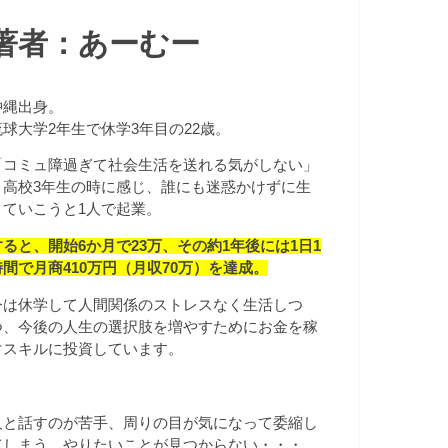
著者：あーむー
沖縄出身。
琉球大学2年生で休学3年目の22歳。
「コミュ障過ぎて社会生活を送れる気がしない」
と高校3年生の時に感じ、誰にも迷惑かけずに生
きていこうと1人で起業。
すると、開始
6か月で23万、その約1年後には1日1
時間で月商410万円（月収70万）を達成。
今は休学して人間関係のストレスなく生活しつ
つ、今後の人生の選択肢を増やすためにお金を稼
ぐスキルに投資しています。
人と話すのが苦手、周りの目が気になって委縮し
てしまう、やりたいことが見つからない・・・