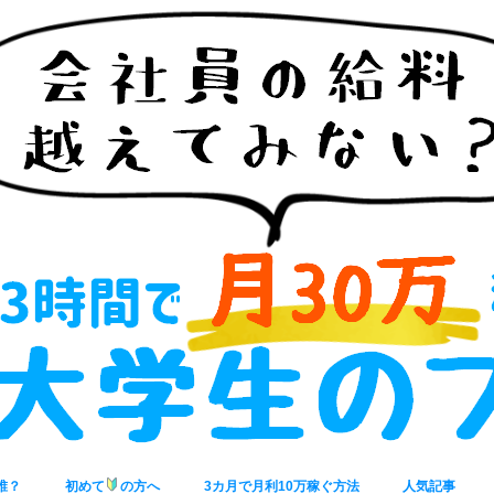
誰？
初めて
の方へ
3カ月で月利10万稼ぐ方法
人気記事