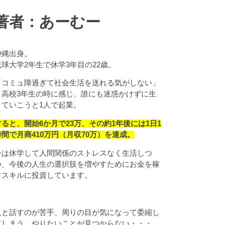
著者：あーむー
沖縄出身。
琉球大学2年生で休学3年目の22歳。
「コミュ障過ぎて社会生活を送れる気がしない」
と高校3年生の時に感じ、誰にも迷惑かけずに生
きていこうと1人で起業。
すると、開始
6か月で23万、その約1年後には1日1
時間で月商410万円（月収70万）を達成。
今は休学して人間関係のストレスなく生活しつ
つ、今後の人生の選択肢を増やすためにお金を稼
ぐスキルに投資しています。
人と話すのが苦手、周りの目が気になって委縮し
てしまう、やりたいことが見つからない・・・