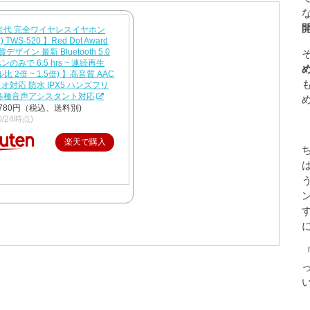
世代 完全ワイヤレスイヤホン
) TWS-520 】Red Dot Award
賞デザイン 最新 Bluetooth 5.0
のみで 6.5 hrs ~ 連続再生
比 2倍 ~ 1.5倍) 】高音質 AAC
オ対応 防水 IPX5 ハンズフリ
 各種音声アシスタント対応
780円（税込、送料別)
10/24時点)
楽天で購入