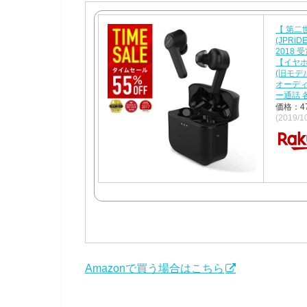
【 第二
(JPRiDE
2018 受
【イヤホン
(旧モデル
オーディ
ー通話
価格：4
(2019/
Amazonで買う場合はこちら