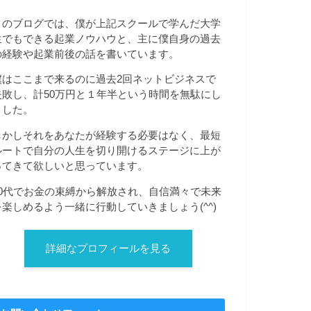
このブログでは、僕が上記スクールで学んだ大学
生でもできる起業ノウハウと、主に僕自身の過去
の経験や起業前後の話を書いています。
僕はここまで来るのに過去2回ネットビジネスで
失敗し、計50万円と１年半という時間を無駄にし
ました。
しかしそれをあなたが経験する必要はなく、最短
ルートで自分の人生を切り開けるステージに上が
ってきて欲しいと思っています。
20代でお金の束縛から解放され、自信満々で未来
を楽しめるよう一緒に行動していきましょう(^^)
詳細なプロフィールを見る