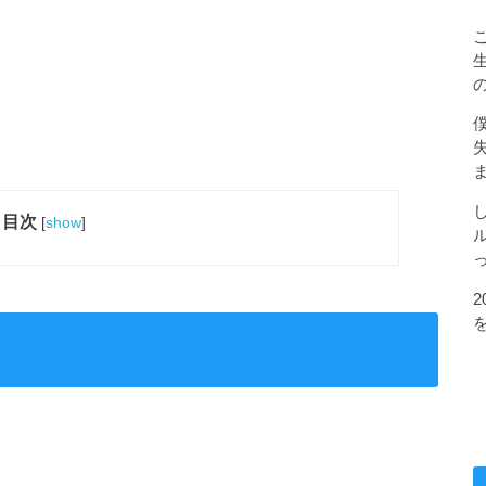
目次
[
show
]
、