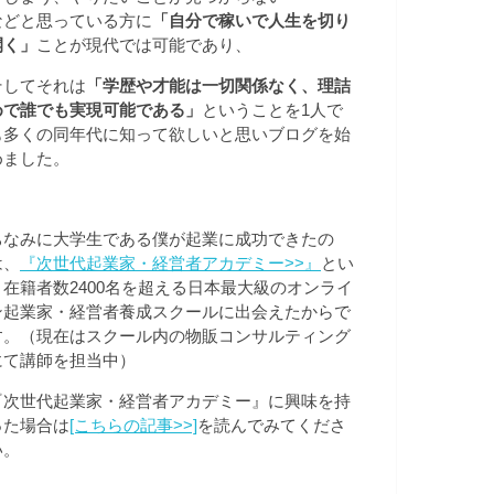
などと思っている方に
「自分で稼いで人生を切り
開く」
ことが現代では可能であり、
そしてそれは
「学歴や才能は一切関係なく、理詰
めで誰でも実現可能である」
ということを1人で
も多くの同年代に知って欲しいと思いブログを始
めました。
ちなみに大学生である僕が起業に成功できたの
は、
『次世代起業家・経営者アカデミー>>
』
とい
う在籍者数2400名を超える日本最大級のオンライ
ン起業家・経営者養成スクールに出会えたからで
す。（現在はスクール内の物販コンサルティング
にて講師を担当中）
『次世代起業家・経営者アカデミー』に興味を持
った場合は
[こちらの記事>>]
を読んでみてくださ
い。