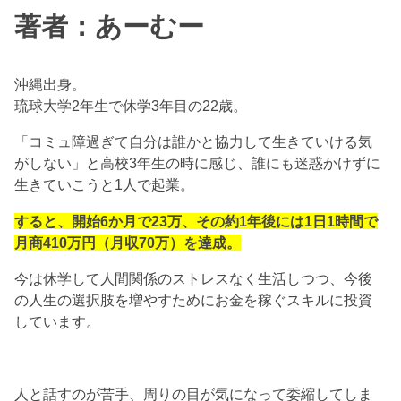
著者：あーむー
沖縄出身。
琉球大学2年生で休学3年目の22歳。
「コミュ障過ぎて自分は誰かと協力して生きていける気
がしない」と高校3年生の時に感じ、誰にも迷惑かけずに
生きていこうと1人で起業。
すると、開始
6か月で23万、その約1年後には1日1時間で
月商410万円（月収70万）を達成。
今は休学して人間関係のストレスなく生活しつつ、今後
の人生の選択肢を増やすためにお金を稼ぐスキルに投資
しています。
人と話すのが苦手、周りの目が気になって委縮してしま