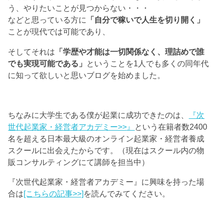
う、やりたいことが見つからない・・・
などと思っている方に
「自分で稼いで人生を切り開く」
ことが現代では可能であり、
そしてそれは
「学歴や才能は一切関係なく、理詰めで誰
でも実現可能である」
ということを1人でも多くの同年代
に知って欲しいと思いブログを始めました。
ちなみに大学生である僕が起業に成功できたのは、
『次
世代起業家・経営者アカデミー>>
』
という在籍者数2400
名を超える日本最大級のオンライン起業家・経営者養成
スクールに出会えたからです。（現在はスクール内の物
販コンサルティングにて講師を担当中）
『次世代起業家・経営者アカデミー』に興味を持った場
合は
[こちらの記事>>]
を読んでみてください。