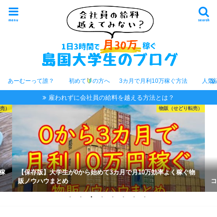
menu
search
あーむーって誰？
初めて
の方へ
3カ月で月利10万稼ぐ方法
人気
雇われずに会社員の給料を越える方法とは？
転売）
あーむーのプロフィール
物
コミュ障ぼっち大学生が1人で起業して月利70万稼いだ物語
ほ