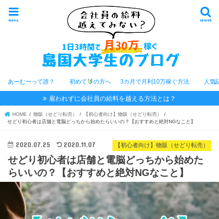
menu
search
あーむーって誰？
初めて
の方へ
3カ月で月利10万稼ぐ方法
人気
雇われずに会社員の給料を越える方法とは？
HOME
物販（せどり転売）
【初心者向け】物販（せどり転売）
せどり初心者は店舗と電脳どっちから始めたらいいの？【おすすめと絶対NGなこと】
2020.07.25
2020.11.07
【初心者向け】物販（せどり転売）
せどり初心者は店舗と電脳どっちから始めた
らいいの？【おすすめと絶対NGなこと】