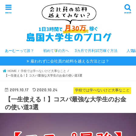
menu
search
あーむーって誰？
初めて
の方へ
3カ月で月利10万稼ぐ方法
人気
雇われずに会社員の給料を越える方法とは？
HOME
学校では学べないけど大事なこと
【一生使える！】コスパ最強な大学生のお金の使い道3選
2019.10.17
2020.10.24
学校では学べないけど大事なこと
【一生使える！】コスパ最強な大学生のお金
の使い道3選