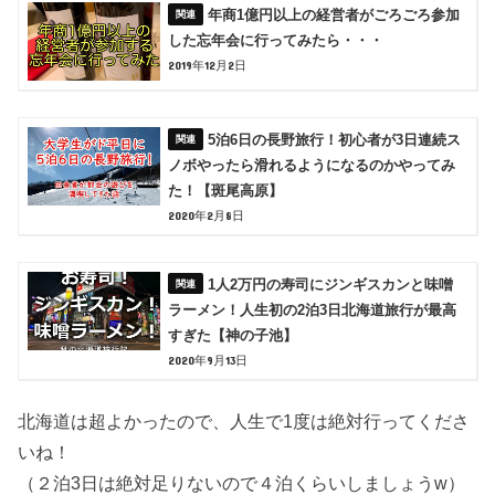
年商1億円以上の経営者がごろごろ参加
した忘年会に行ってみたら・・・
2019年12月2日
5泊6日の長野旅行！初心者が3日連続ス
ノボやったら滑れるようになるのかやってみ
た！【斑尾高原】
2020年2月8日
1人2万円の寿司にジンギスカンと味噌
ラーメン！人生初の2泊3日北海道旅行が最高
すぎた【神の子池】
2020年9月13日
北海道は超よかったので、人生で1度は絶対行ってくださ
いね！
（２泊3日は絶対足りないので４泊くらいしましょうw）