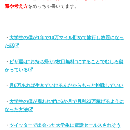
識や考え方
をめっちゃ書いてます。
・
大学生の僕が1年で10万マイル貯めて旅行し放題になっ
た話
・
ピザ屋は”お持ち帰り2枚目無料”にすることでむしろ儲
かっている
・
月6万あれば生きていけるんだからもっと挑戦していい
・
大学生の僕が雇われずに6か月で月利23万稼げるように
なった方法
・
ツイッターで出会った大学生に電話セールスされそう